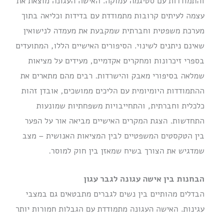
והתמודדות עם סטיגמה עמוקה. האישה העגונה מוצאת את
עצמה לעיתים קרובות מתמודדת עם בדידות וכליאה בתוך
מערכת משפטית וחברתית שמקבעת את מעמדה לנישואין
שאינם ניתנים לשינוי. הסיפורים האישיים הללו, המתועדים
בספרי זיכרונות ומחקרים אקדמיים, מעידים על מציאות
שמלאה בסיפורי מאבק והישרדות. רבים מהם מתארים את
ההתמודדות היומיומית עם הליכים ממושכים, אובדן זהות
כלכלית וחברתית, והתחייבויות משפחתיות שמונעות
התחדשות. הצגת המקרים האישיים מביאה אור על הפער
בין הטקסטים המשפטיים לבין המציאות האנושית – מצב
שמדגיש את הצורך בשיח שמאזן בין חוק למוסר.
הבחנות בין אישה עגונה לגבר עגון
הבדלים מהותיים בין נשים לגברים מתבטאים גם במצבי
עגינות. האישה העגונה מתמודדת עם הגבלות חמורות יותר