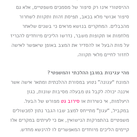
ההיסטורי אינו רק סיפור של מסמכים משפטיים, אלא גם
סיפור אנושי מלא בכאב, תפיסת זהות ותקוות לשחרור
מהכבלים. המחקרים בנושא מראים כי בשנים שלאחר
מלחמות או תקופות משבר, נדרשו הליכים מיוחדים להכריז
על מות הבעל או להסדיר את המצב באופן שיאפשר לאישה
לחזור לחיים מלאי תקווה.
מהי עגינות במובן ההלכתי והמשפטי?
המונח “עגונה” נטוע במסורת ההלכתית ומתאר אישה אשר
איננה יכולה לקבל גט מבעלה מסיבות שונות, כגון
היעלמות, אי כשירות או
סירוב גט
מפורש של הבעל.
במקביל, “עגון” מתייחס למצב שבו הגבר נתון למכשולים
משפטיים בהתפרקות הנישואין, אם כי לעיתים במקרים אלו
קיימים הליכים מיוחדים המאפשרים לו להינשא מחדש.