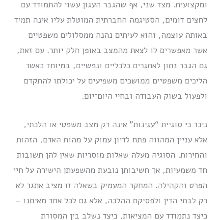
ומקצועית. מצד שני, אף שהגבר העגון עשוי להתמודד עם
לחצים דומים, הסטיגמה החברתית המוטלת עליו אינה תמיד
באותה עוצמה, והוא לעיתים נהנה ממסלולים משפטיים
אשר מאפשרים לו לצאת מהמצב באופן חלק יותר. עם זאת,
גם הגבר נתון לאתגרים כלכליים ונפשיים, במיוחד כאשר
הליכים משפטיים ממושכים משפיעים על יכולתו להתקדם
ולפעול בשוק העבודה ובחיי היום־יום.
ניכר כי סוגיית “עגינות” אינה רק מצב משפטי או הלכתי,
אלא עניין המהווה פתח לדיון עמוק על מהות האדם, הזהות
והחירות. הסוגיה מעלה שאלות מוסריות שאין להן תשובות
חד משמעיות, אך חשיבותן נובעת מהשפעתן הישירה על חיי
הפרט והקהילה. המחקר המעמיק בשאלה זו מציב אתגר לא
רק לבתי הדין ולפסיקת ההלכה, אלא גם לכל אחד מאיתנו –
כיצד נתמודד עם המציאות, כיצד נשלב בין המסורת