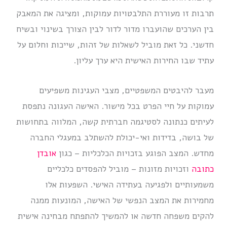
תרבות זו מעוררת התלבטויות עמוקות, ומציגה את המאבק
בין הערכים שהועברו מדור לדור לבין הצורך בשינוי ובשיח
חדשני. כל זאת מוביל לשאלות של זהות, שייכות וחלום על
עתיד שבו החירות האישית היא ערך עליון.
מעבר להיבטים המשפטיים, מצבי העגינות משפיעים
עמוקות על חיי הפרט בכל מישור. האישה העגונה נתפסת
לעיתים כנתונה לסטיגמה חברתית קשה, המלווה בתחושות
של בושה, בדידות ואי-יכולת להשתלב במעגלי החברה
מחדש. המצב הפוגע בזכויות הכלכליות – כגון
אובדן
כתובה
וזכויות מזונות – מוביל להפסדים כלכליים
משמעותיים ולפגיעה בעתידה האישי. השפעות אלו
מחמירות את המצב הנפשי של האישה, המונעות ממנה
להקים משפחה חדשה או להמשיך להתפתח מבחינה אישית