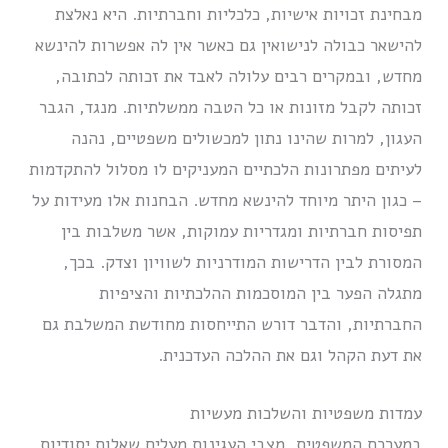
מבחינת זכויות אישיות, כלכליות וחברתיות. היא נאלצת
להישאר כבולה לנישואין גם כאשר אין לה אפשרות להינשא
מחדש, ובמקרים רבים עלולה לאבד את זכותה לכתובה,
זכותה לקבל מזונות או כל הטבה ממשלתיות. מנגד, הגבר
העגון, למרות שהינו נתון למכשולים משפטיים, נהנה
לעיתים מפתרונות הלכתיים המעניקים לו מסלול להתקדמות
– כגון היתר מיוחד להינשא מחדש. הבחנות אלו מעידות על
תפיסות חברתיות ומגדריות עמוקות, אשר משלבות בין
המסורת לבין הדרישות המודרניות לשוויון וצדק. בכך,
מתגלה הפער בין המוסכמות ההלכתיות והציפיות
החברתיות, והדבר דורש התייחסות מחודשת המשלבת גם
את דעת הקהל וגם את ההלכה העדכנית.
עמדות משפטיות והשלכות מעשיות
במערכת המשפטית, מצבי העגינות מעלים שאלות יסודיות