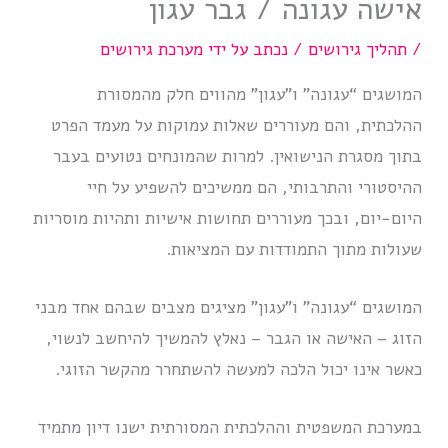
אישה עגונה / גבר עגון
/
תהליך גירושים
/ נכתב על ידי
מערכת גירושים
המושגים “עגונה” ו”עגון” מהווים חלק מהמסורת
ההלכתית, והם מעוררים שאלות עמוקות על מעמד הפרט
בתוך מסגרת הנישואין. למרות שהמונחים נטועים בעבר
ההיסטורי והתרבותי, הם ממשיכים להשפיע על חיי
היום‐יום, ובכך מעוררים תחושות אישיות ותהיות מוסריות
שעולות מתוך התמודדות עם המציאות.
המושגים “עגונה” ו”עגון” מציגים מצבים שבהם אחד מבני
הזוג – האישה או הגבר – נאלץ להמשיך להיחשב לנשוי,
כאשר אינו יכול הלכה למעשה להשתחרר מהקשר הזוגי.
במערכת המשפטית וההלכתית המסורתית ישנו דיון מתמיד