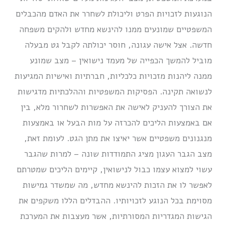
הנוגעות לזכויות הפרט וליכולת לשחרר את האדם מהכבלים
המשפטיים שמונעים ממנו להינשא מחדש ולהקים משפחה
חדשה. אצל אישה עגונה, חוסר יכולתה לקבל גט מבעלה
מוביל להמשך הכפייה של מעמד נישואין – מצב שמונע
ממנה ליהנות מזכויות כלכליות, חברתיות ואישיות המגיעות
לנשואה תקינה. הפסיקות המשפטיות וההלכתיות מדגישות
את הצורך להעניק לאישה את האפשרות לשחרור מלא, בין
אם באמצעות הליכים להכרזה על מות הבעל או באמצעות
מנגנונים משפטיים אשר יאיצו את מתן הגט. לעומת זאת,
מצב הגבר העגון מציג התמודדות שונה – למרות שהגבר
עשוי למצוא עצמו כבול לנישואין, קיימים הליכים שמטרתם
לאפשר לו את הזכות להינשא מחדש, מה שמשדר גמישות
מסוימת בכל הנוגע לזכויותיו. ההבדלים הללו משקפים את
הגישות המגדריות המסורתיות, אשר מעצבות את המערכת