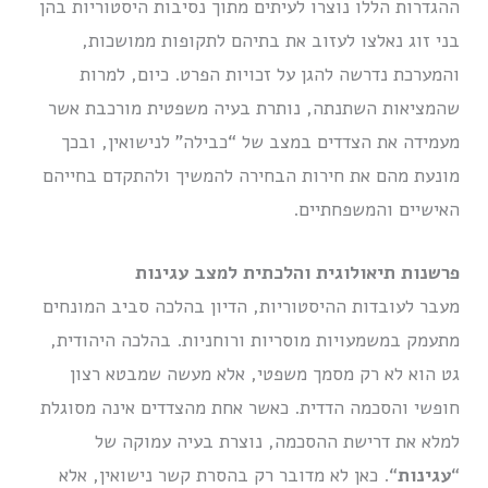
ההגדרות הללו נוצרו לעיתים מתוך נסיבות היסטוריות בהן
בני זוג נאלצו לעזוב את בתיהם לתקופות ממושכות,
והמערכת נדרשה להגן על זכויות הפרט. כיום, למרות
שהמציאות השתנתה, נותרת בעיה משפטית מורכבת אשר
מעמידה את הצדדים במצב של “כבילה” לנישואין, ובכך
מונעת מהם את חירות הבחירה להמשיך ולהתקדם בחייהם
האישיים והמשפחתיים.
פרשנות תיאולוגית והלכתית למצב עגינות
מעבר לעובדות ההיסטוריות, הדיון בהלכה סביב המונחים
מתעמק במשמעויות מוסריות ורוחניות. בהלכה היהודית,
גט הוא לא רק מסמך משפטי, אלא מעשה שמבטא רצון
חופשי והסכמה הדדית. כאשר אחת מהצדדים אינה מסוגלת
למלא את דרישת ההסכמה, נוצרת בעיה עמוקה של
“
עגינות
“. כאן לא מדובר רק בהסרת קשר נישואין, אלא