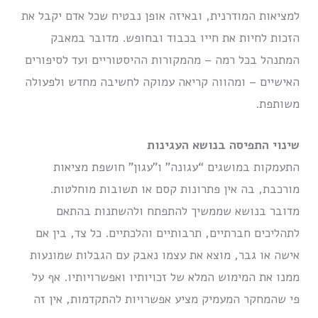
למציאות המודרנית, ובאיזה אופן נבטיח שכל אדם יקבל את
הזכות לחיות את חייו בכבוד ובחופש. מדובר במאבק
המתנהל בכל רמה – מהמקורות ההיסטוריים ועד לסיפורים
האישיים – ומהווה קריאה עמוקה לחשיבה מחדש ולפעולה
משותפת.
שינוי התפיסה בנושא העגינות
התעמקות במושגים “עגונה” ו”עגון” חושפת מציאות
מורכבת, בה אין פתרונות קסם או תשובות מוחלטות.
מדובר בנושא שממשיך להתפתח ולהשתנות בהתאם
לתהליכים חברתיים, תרבותיים והלכתיים. כל צד, בין אם
אישה או גבר, מוצא את עצמו נאבק עם הגבלות שמונעות
ממנו את המימוש המלא של זכויותיו ואפשרויותיו. אף על
פי שהמחקר המעמיק מציע אפשרויות להתקדמות, אין זה