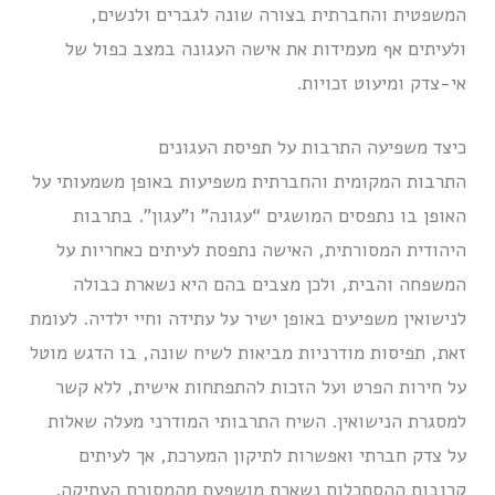
המשפטית והחברתית בצורה שונה לגברים ולנשים,
ולעיתים אף מעמידות את אישה העגונה במצב כפול של
אי-צדק ומיעוט זכויות.
כיצד משפיעה התרבות על תפיסת העגונים
התרבות המקומית והחברתית משפיעות באופן משמעותי על
האופן בו נתפסים המושגים “עגונה” ו”עגון”. בתרבות
היהודית המסורתית, האישה נתפסת לעיתים כאחריות על
המשפחה והבית, ולכן מצבים בהם היא נשארת כבולה
לנישואין משפיעים באופן ישיר על עתידה וחיי ילדיה. לעומת
זאת, תפיסות מודרניות מביאות לשיח שונה, בו הדגש מוטל
על חירות הפרט ועל הזכות להתפתחות אישית, ללא קשר
למסגרת הנישואין. השיח התרבותי המודרני מעלה שאלות
על צדק חברתי ואפשרות לתיקון המערכת, אך לעיתים
קרובות ההסתכלות נשארת מושפעת מהמסורת העתיקה.