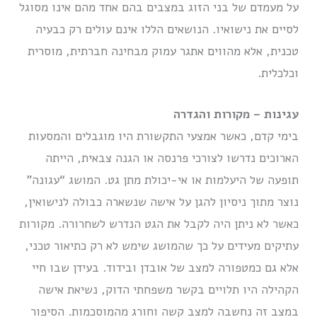
על מעמדם של בני הזוג במצבים בהם אחד מהם אינו מסוגל
לסיים את נישואיו. הנושאים הללו אינם עולים רק כבעיה
טכנית, אלא מהווים אתגר עמוק מבחינה חברתית, מוסרית
וכלכלית.
עגינות – מקורות והגדרה
בימי קדם, כאשר אמצעי התקשורת היו מוגבלים והמסעות
הארוכים נדרשו לצורכי פרנסה או הגנה צבאית, הייתה
תופעה של היעלמות או אי-יכולת מתן גט. המושג “עגונה”
נוצר מתוך ניסיון להגן על אישה שנשארה כבולה לנישואין,
כאשר לא ניתן היה לקבל את הגט הנדרש לשחרורה. מקורות
עתיקים מעידים על כך שהמושג שימש לא רק כתיאור טכני,
אלא גם כמטפורה למצב של אובדן ובידוד. בעידן שבו חיי
הקהילה היו תלויים בקשר משפחתי הדוק, נשיאת אישה
במצב זה נחשבה למצב קשה וחורג מהמוסכמות. הסיפור