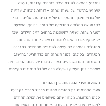
ומכריע בהתאם לטובת הילד. לעיתים קרובות, נעשה
שימוש בתיעוד של שעות שהות – דוחות נוכחות, עדויות
של גורמי חינוך, ותסקירים של עובדים סוציאליים – כדי
לקבוע את החלוקה המדויקת של הזמן. בנוסף, השפעת
זמני השהות עשויה להשתנות בהתאם לגיל הילדים, שכן
ילדים קטנים נדרשים לנוכחות רציפה יותר והם פחות
מסוגלים להתאים את עצמם לשינויים מתמידים בסביבת
המגורים. בסיכום, זמני השהות הם מדד קריטי בחישוב
המזונות, והם משפיעים בצורה ניכרת על סכום החיוב, מה
שמחייב דיון מעמיק ושקילה רבה של כל הנתונים הקיימים.
השפעת פערי ההכנסות בין ההורים
פערי ההכנסות בין ההורים מהווים מרכיב מרכזי בקביעת
סכום המזונות, מכיוון שהם משקפים את יכולת ההורים
לממן את צרכי ילדיהם בצורה נאותה והוגנת. כאשר אחד