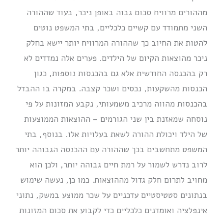
מההורים מרוויח סכום גבוה באופן ניכר, בעוד שההורה
השני מתמודד עם קשיים כלכליים, בתי המשפט נוטים
להטות את החיוב כך שההורה המרוויח יותר יישא בחלק
ניכר מהוצאות הקיום של הילדים. פערים אלה נמדדים לא
רק בהכנסה החודשית אלא גם בהכנסות נוספות, כגון
הכנסות מהשקעות, נכסים ושכר קצבה. במקרה בו ההבדל
בהכנסות מהווה מרכיב משמעותי, נקבע המזונות על פי
נוסחה שמאזנת בין שני הגורמים – ההוצאות הממוצעות
של הילד ויכולת ההורה לשאת בעלויות אלו. בנוסף, בתי
המשפט מתחשבים בכך שההורה עם ההכנסה הגבוהה יותר
לרוב נדרש לשמור על רמת חיים גבוהה יותר, ולכן הוא
מחויב לתרום חלק גדול מההוצאות. כמו כן, נעשה שימוש
בנתונים סטטיסטיים עדכניים על שכר ממוצע במשק, נתוני
אינפלציה ואומדנים כלכליים כדי לקבוע את סכום המזונות