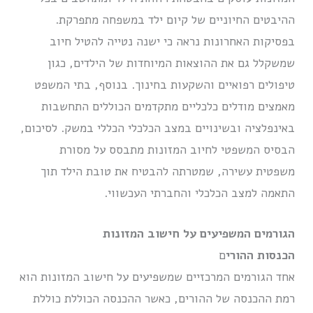
ההיבטים החיוניים של קיום ילד במשפחה מתפרקת.
בפסיקות האחרונות נראה כי ישנה נטייה להטיל חיוב
שמשקלל גם את ההוצאות המיוחדות של הילדים, כגון
טיפולים רפואיים והשקעות בחינוך. בנוסף, בתי המשפט
מאמצים מודלים כלכליים מתקדמים הכוללים התחשבות
באינפלציה ובשינויים במצב הכלכלי הכללי במשק. לסיכום,
הבסיס המשפטי לחיוב המזונות מתבסס על מסורת
משפטית עשירה, שמטרתה להבטיח את טובת הילד תוך
התאמה למצב הכלכלי והחברתי העכשווי.
הגורמים המשפיעים על חישוב המזונות
הכנסות ההורי
ם
אחד הגורמים המרכזיים שמשפיעים על חישוב המזונות הוא
רמת ההכנסה של ההורים, כאשר ההכנסה הכוללת כוללת