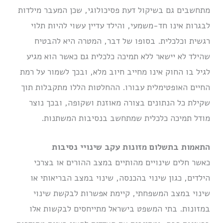
מתחשבים גם בשיקול דעת פסיכולוגי, שכן המעבר מילדות
לבגרות אינו חד-משמעי, והילד עדיין עשוי להיות תלוי
רגשית וכלכלית. בסופו של דבר, המטרה היא להבטיח
שהילד לא יישאר ללא תמיכה כלכלית גם כאשר הוא מגיע
לגיל בו החוק אינו מחייב חיוב מלא, ובכך לשמור על רמת
החיים האופטימלית עבורו. ההחלטות הללו מתקבלות תוך
שקילת כל הנתונים בצורה מאוזנת ושקופה, ובכך נוצר
מודל תמיכה כלכלית שמתחשב בנסיבות המשתנות.
התאמות בתשלום מזונות עקב שינויי נסיבות
כאשר חלים שינויים מהותיים במצב ההורים או בצרכי
הילדים, כגון שינוי בהכנסה, שינוי במצב הבריאותי או
שינוי במצב המשפחתי, קיימת אפשרות לבקשת שינוי
במזונות. בתי המשפט בישראל מתייחסים לבקשות אלו