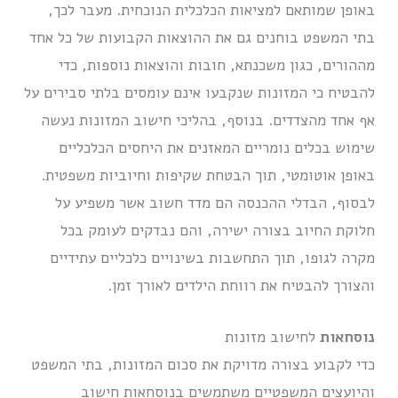
באופן שמותאם למציאות הכלכלית הנוכחית. מעבר לכך,
בתי המשפט בוחנים גם את ההוצאות הקבועות של כל אחד
מההורים, כגון משכנתא, חובות והוצאות נוספות, כדי
להבטיח כי המזונות שנקבעו אינם עומסים בלתי סבירים על
אף אחד מהצדדים. בנוסף, בהליכי חישוב המזונות נעשה
שימוש בכלים נומריים המאזנים את היחסים הכלכליים
באופן אוטומטי, תוך הבטחת שקיפות וחיוביות משפטית.
לבסוף, הבדלי ההכנסה הם מדד חשוב אשר משפיע על
חלוקת החיוב בצורה ישירה, והם נבדקים לעומק בכל
מקרה לגופו, תוך התחשבות בשינויים כלכליים עתידיים
והצורך להבטיח את רווחת הילדים לאורך זמן.
נוסחאות
לחישוב מזונות
כדי לקבוע בצורה מדויקת את סכום המזונות, בתי המשפט
והיועצים המשפטיים משתמשים בנוסחאות חישוב