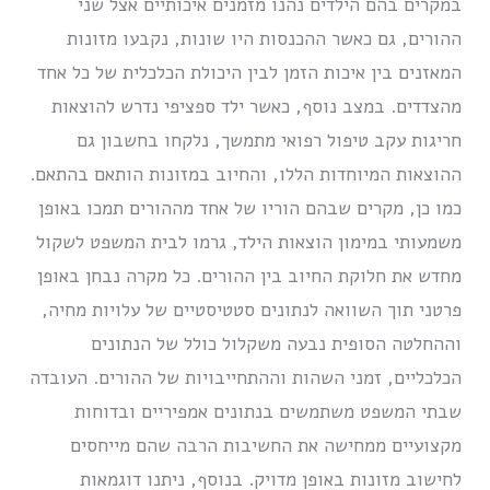
במקרים בהם הילדים נהנו מזמנים איכותיים אצל שני
ההורים, גם כאשר ההכנסות היו שונות, נקבעו מזונות
המאזנים בין איכות הזמן לבין היכולת הכלכלית של כל אחד
מהצדדים. במצב נוסף, כאשר ילד ספציפי נדרש להוצאות
חריגות עקב טיפול רפואי מתמשך, נלקחו בחשבון גם
ההוצאות המיוחדות הללו, והחיוב במזונות הותאם בהתאם.
כמו כן, מקרים שבהם הוריו של אחד מההורים תמכו באופן
משמעותי במימון הוצאות הילד, גרמו לבית המשפט לשקול
מחדש את חלוקת החיוב בין ההורים. כל מקרה נבחן באופן
פרטני תוך השוואה לנתונים סטטיסטיים של עלויות מחיה,
וההחלטה הסופית נבעה משקלול כולל של הנתונים
הכלכליים, זמני השהות וההתחייבויות של ההורים. העובדה
שבתי המשפט משתמשים בנתונים אמפיריים ובדוחות
מקצועיים ממחישה את החשיבות הרבה שהם מייחסים
לחישוב מזונות באופן מדויק. בנוסף, ניתנו דוגמאות