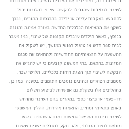
ברצינות רבה, ומחייבים את הצדדים להציג ראיות מסודרות
לשינוי בנסיבות שהובילו לבקשה. שינוי במזונות יכול
להתבצע בעקבות עלייה או ירידה בהכנסות ההורים, ובכך
לשקף את המציאות הכלכלית החדשה בצורה אמינה והוגנת.
בנוסף, כאשר הילדים עוברים תקופות של שינוי, כמו מעבר
לבית ספר חדש או טיפול רפואי ממושך, יש לשקול את
ההשפעה על הוצאותיהם החודשיות ולהתאים את סכום
המזונות בהתאם. בתי המשפט קובעים כי יש להגיש את
הבקשה לשינוי תוך הצגת דוחות כלכליים, תלושי שכר,
מסמכים רפואיים ונתונים נוספים התומכים בטענה. כמו כן,
בתהליכים אלו נשקלת גם אפשרות לביצוע תשלום
חד-פעמי או פיצוי כספי במקרים בהם השינוי מתרחש
באופן פתאומי ומחייב התאמות מהירות. ההליך המשפטי
לשינוי מזונות מאפשר גמישות ומוודא שהחיוב נשאר
מותאם למצב הנוכחי, ולא נתקע במודלים ישנים שאינם