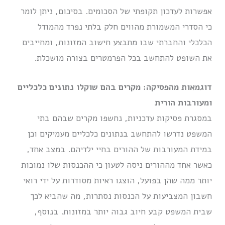
אפשרות לעדכון תקופתי של הסכומים. בסיכום, ניתן לומר
כי הסדרי המשמורת מהווים חלק בלתי נפרד מהמודל
הכלכלי והחברתי שבו מתבצע חישוב המזונות, ומחייבים
את השופט להתחשב בכל הפרמטרים בצורה מושכלת.
דוגמאות מהפסיקה: מקרים בהם שוקלו נתונים כלכליים
ומעורבות הורית
במסגרת פסיקות עדכניות, נחשפו מקרים שבהם בתי
המשפט נדרשו להתחשב בנתונים כלכליים מעמיקים וכן
במידת המעורבות של ההורים בחיי ילדיהם. במצב אחד,
כאשר אחד מההורים ניסה לטעון כי ההכנסות שלו נמוכות
יותר ממה שהן בפועל, הוצגו ראיות מסודרות על ידי רואי
חשבון המצביעות על הכנסות נסתרות, מה שהביא לכך
שבית המשפט קבע חיוב גבוה יותר במזונות. בנוסף,