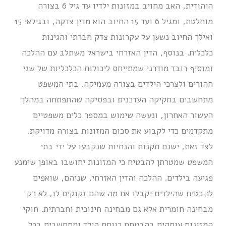
היהודית, האב מחויב במזונות ילדיו עד גיל 6 בצורה
מוחלטת, ומגיל 6 ועד 15 החיוב הוא מדין צדקה, ובגילאי 15
ואילך החיוב נשען על עקרונות צדק חברתי והגינות
כלכלית. בנוסף, הדין האזרחי בישראל משתלב עם ההלכה
ומוסיף רובד מודרני שמתייחס ליכולות הכלכליות של שני
ההורים ולצרכי הילדים בצורה מעמיקה. בתי המשפט
מתחשבים בחקיקה העדכנית ובפסיקה שהתפתחה במהלך
העשור האחרון, ונעשה שימוש במספר כלים משפטיים
מתקדמים כדי לקבוע את סכום המזונות בצורה מדויקת.
לצד זאת, ישנם תקנות והנחיות שנקבעו על ידי בתי
המשפט שמטרתן להבטיח כי המזונות יחושבו באופן שימנע
פגיעה בילדים. ההלכה והדין האזרחי, שניהם, שואפים
להבטיח שהילדים יקבלו את מה שהם זקוקים לו, לא רק
מבחינה חומרית אלא גם מבחינה חינוכית וחברתית. חוקי
המזונות עוסקים בהבטחת רווחת הילד ומתחשבים בכל