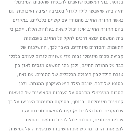
בנוסף, בתי המשפט שואפים להבטיח שהסכום המינימלי
יהיה כזה שיאפשר לילד לגדול בסביבה יציבה ואיכותית, גם
כאשר ההורה החייב מתמודד עם קשיים כלכליים. במקרים
בהם ההורה החייב אינו יכול לשאת בעלויות הללו, ייתכן כי
בית המשפט ימצא דרכים להקל על החיוב באמצעות
התאמות והסדרים מיוחדים. מעבר לכך, ההשלכות של
קביעת סכום מינימלי גבוה מדי עשויות לגרום לעומס כלכלי
כבד על ההורה החייב, ולכן בתי המשפט מנסים לאזן בין
טובת הילד לבין היכולת הכלכלית של ההורים. עם זאת,
בסופו של דבר, טובת הילד היא העיקרון המנחה, ולכן
הסכום המינימלי מתבסס על הערכות מקצועיות של הוצאות
קיומיות מינימליות. בנוסף, פסיקות מסוימות הצביעו על כך
שבמקרים בהם הילדים זקוקים להוצאות חריגות עקב
צרכים מיוחדים, הסכום יכול להיות מותאם בהתאם
למציאות. הדבר מדגיש את החשיבות שבשמירה על גמישות