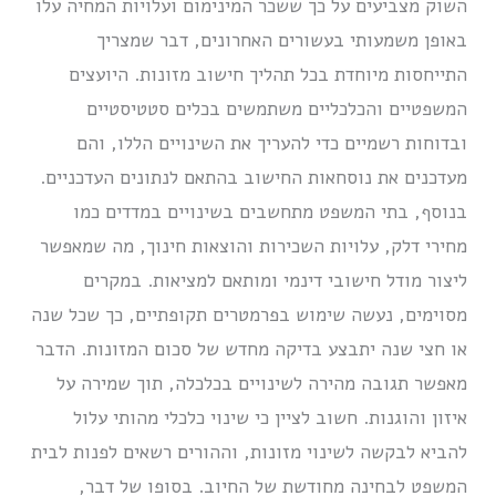
השוק מצביעים על כך ששכר המינימום ועלויות המחיה עלו
באופן משמעותי בעשורים האחרונים, דבר שמצריך
התייחסות מיוחדת בכל תהליך חישוב מזונות. היועצים
המשפטיים והכלכליים משתמשים בכלים סטטיסטיים
ובדוחות רשמיים כדי להעריך את השינויים הללו, והם
מעדכנים את נוסחאות החישוב בהתאם לנתונים העדכניים.
בנוסף, בתי המשפט מתחשבים בשינויים במדדים כמו
מחירי דלק, עלויות השכירות והוצאות חינוך, מה שמאפשר
ליצור מודל חישובי דינמי ומותאם למציאות. במקרים
מסוימים, נעשה שימוש בפרמטרים תקופתיים, כך שכל שנה
או חצי שנה יתבצע בדיקה מחדש של סכום המזונות. הדבר
מאפשר תגובה מהירה לשינויים בכלכלה, תוך שמירה על
איזון והוגנות. חשוב לציין כי שינוי כלכלי מהותי עלול
להביא לבקשה לשינוי מזונות, וההורים רשאים לפנות לבית
המשפט לבחינה מחודשת של החיוב. בסופו של דבר,