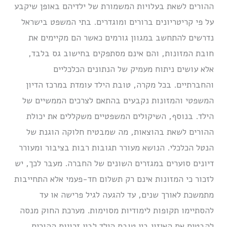
ההורים לשאת בעלויות המשמורת של ילדיהם באופן שיקבע
על פי קריטריונים ברורים ומוגדרים. בתי המשפט בישראל
נדרשים להתחשב במגוון גורמים כאשר הם מקיימים את
חובת המזונות, והם אינם מסתפקים בחישוב גס בלבד,
אלא עושים ניתוח מעמיק של הנתונים הכלכליים
והחברתיים. בכל מקרה, טובת הילד עומדת במרכז הדיון
המשפטי והמזונות נקבעים בהתאם לצרכים הממשיים של
הילד. בנוסף, השיקולים המשפטיים משקללים את יכולת
ההורים לשאת בהוצאות, מה שמבטיח חלוקה הוגנת של
הנטל הכלכלי. הנושא מעורר תגובות רבות בציבור ומעורר
דיונים סוערים במגזרים השונים של החברה. מעבר לכך, יש
לזכור כי המזונות אינם רק תשלום חד-פעמי אלא התחייבות
מתמשכת לאורך שנים, עד להגעה לגיל פרישה או עד
להסתיימו תקופות לימודיות מסוימות. מערכת החוק מנסה
להבטיח את האיזון בין טובת הילד לבין זכויות ההורים,