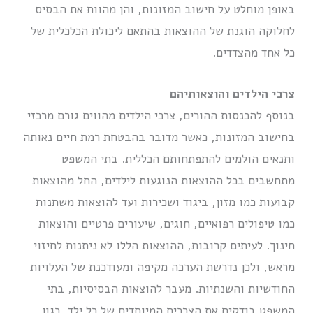
באופן מוחלט על חישוב המזונות, והן מהוות את הבסיס
לחלוקה הוגנת של ההוצאות בהתאם ליכולת הכלכלית של
כל אחד מהצדדים.
צרכי הילדים והוצאותיהם
בנוסף להכנסות ההורים, צרכי הילדים מהווים גורם מרכזי
בחישוב המזונות, כאשר מדובר בהבטחת רמת חיים נאותה
ותנאים הולמים להתפתחותם הכללית. בתי המשפט
מתחשבים בכל ההוצאות הנוגעות לילדים, החל מהוצאות
קבועות כמו מזון, ביגוד ושכירות ועד להוצאות משתנות
כמו טיפולים רפואיים, חוגים, שיעורים פרטיים והוצאות
חינוך. לעיתים קרובות, ההוצאות הללו לא ניתנות לחיזוי
מראש, ולכן נדרשת הערכה מקיפה ומעודכנת של העלויות
החודשיות והשנתיות. מעבר להוצאות הבסיסיות, בתי
המשפט בודקים את הצרכים המיוחדים של כל ילד, כגון