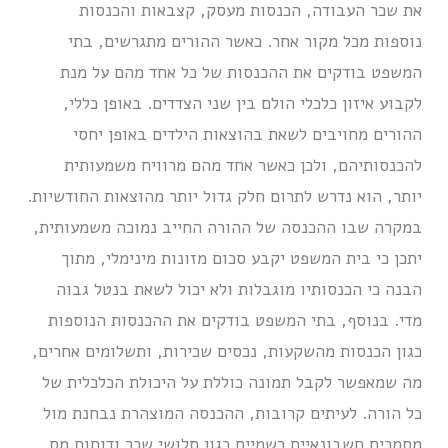
את שכר העבודה, הכנסות מעסק, קצבאות והכנסות
נוספות מכל מקור אחר. כאשר ההורים מתגרשים, בתי
המשפט בודקים את ההכנסות של כל אחד מהם על מנת
לקבוע איזון כלכלי הולם בין שני הצדדים. באופן כללי,
ההורים מחויבים לשאת בהוצאות הילדים באופן יחסי
להכנסותיהם, ולכן כאשר אחד מהם מרוויח משמעותית
יותר, הוא נדרש לתרום חלק גדול יותר מהוצאות החודשיות.
במקרה שבו ההכנסה של ההורה החייב נמוכה משמעותית,
יתכן כי בית המשפט יקבע סכום מזונות מינימלי, מתוך
הבנה כי הכנסותיו מוגבלות ולא יכול לשאת בנטל גבוה
מדי. בנוסף, בתי המשפט בודקים את ההכנסות הנוספות
כגון הכנסות מהשקעות, נכסים שכירות, ותשלומים אחרים,
מה שמאפשר לקבל תמונה כוללת על היכולת הכלכלית של
כל הורה. לעיתים קרובות, ההכנסה המוצהרת נבחנת מול
מסמכים חשבונאיים רשמיים כגון תלושי שכר ודוחות מס,