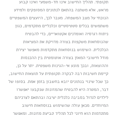
תקופתי. תהליך החישוב אינו חד-משמעי ואינו קבוע
מראש, אלא משתנה בהתאם לנתונים המסופקים ולמידע
הנוכחי על מצב המשפחה. מעבר לכך, היועצים המשפטיים
משתמשים בכלים סטטיסטיים וכלכליים מתקדמים, כגון
ניתוח רגרסיה ואומדנים אקטואריים, כדי להבטיח
שהנוסחאות משקפות בצורה מדויקת את המציאות
הכלכלית. השימוש בנוסחאות מתקדמות מאפשר יצירת
מודל חישובי המאזן בצורה אוטומטית בין ההכנסות
וההוצאות, ובכך מונע אי-הגינות משפטית. יתר על כן,
קיימת חשיבות רבה לבקרה תקופתית על תוצאות החישוב,
כך שכל שינוי בנתונים יובא בחשבון בזמן אמת. בסופו של
דבר, המטרה היא להבטיח שהמזונות שנקבעו יאפשרו
לילדים לגדול בסביבה כלכלית יציבה ובהתאם לצרכיהם
המיוחדים. מכאן עולה שהשימוש בנוסחאות חישוב
מתקדמות הוא חיוני לכל תהליך קביעת מזונות, ומאפשר