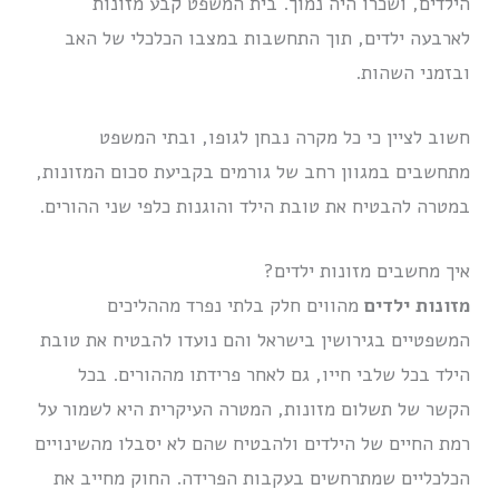
הילדים, ושכרו היה נמוך. בית המשפט קבע מזונות
לארבעה ילדים, תוך התחשבות במצבו הכלכלי של האב
ובזמני השהות.
חשוב לציין כי כל מקרה נבחן לגופו, ובתי המשפט
מתחשבים במגוון רחב של גורמים בקביעת סכום המזונות,
במטרה להבטיח את טובת הילד והוגנות כלפי שני ההורים.
איך מחשבים מזונות ילדים?
מזונות ילדים
מהווים חלק בלתי נפרד מההליכים
המשפטיים בגירושין בישראל והם נועדו להבטיח את טובת
הילד בכל שלבי חייו, גם לאחר פרידתו מההורים. בכל
הקשר של תשלום מזונות, המטרה העיקרית היא לשמור על
רמת החיים של הילדים ולהבטיח שהם לא יסבלו מהשינויים
הכלכליים שמתרחשים בעקבות הפרידה. החוק מחייב את