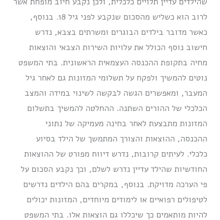
שהילדים עדיין תלויים כלכלית, ולכן נקבע חיוב מופחת אשר
לרוב הוא כשליש מהסכום שנקבע לפני גיל 18. בנוסף,
כאשר מדובר בילדים הבוגרים ומשרתים בצבא, נדרש
חישוב נוסף הכולל את עלויות השירות הצבאי והוצאות
מחיה בתקופת ההכנסה העצמאית הראשונית. בתי המשפט
נוטים להמשיך ולפקח על תשלומי המזונות גם לאחר גיל
המעבר, ומאפשרים הגשה לבקשה לשינוי במידה והמצב
הכלכלי של ההורים השתנה. ההחלטה להמשיך בתשלום
המזונות מתבצעת לאחר בחינה מעמיקה של נתוני
ההכנסה, ההוצאות והצורך המתמשך של הילד בסיוע
כלכלי. לעיתים קרובות, נדרש דיווח מפורט של ההוצאות
החודשיות שהילד עדיין נדרש לשלם, וכך נקבע הסכום על
פי הערכה מדויקת. בנוסף, במקרים בהם הילדים נדרשים
לטיפולים רפואיים או לימודים מיוחדים, המזונות יכולים
להיות מותאמים כך שיכללו גם הוצאות אלו. בתי המשפט