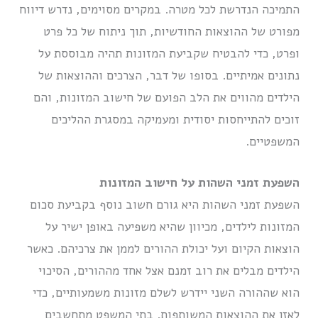
התמיכה הנדרשת לכל מטרה. במקרים מסוימים, נדרש דיווח
מפורט של ההוצאות החודשיות, תוך ניתוח של כל פרט
ופרט, כדי להבטיח שקביעת המזונות תהיה מבוססת על
נתונים אמיתיים. בסופו של דבר, הצרכים וההוצאות של
הילדים מהווים את הלב הפועם של חישוב המזונות, והם
זוכים להתייחסות יסודית ומעמיקה במסגרת ההליכים
המשפטיים.
השפעת זמני השהות על חישוב המזונות
השפעת זמני השהות היא גורם חשוב נוסף בקביעת סכום
המזונות לילדים, מכיוון שהיא משפיעה באופן ישיר על
הוצאות הקיום ועל יכולת ההורים לממן את צרכיהם. כאשר
הילדים מבלים את רוב זמנם אצל אחד מההורים, הסיכוי
הוא שההורה השני יידרש לשלם מזונות משמעותיים, כדי
לאזן את ההוצאות המשותפות. בתי המשפט מתחשבים