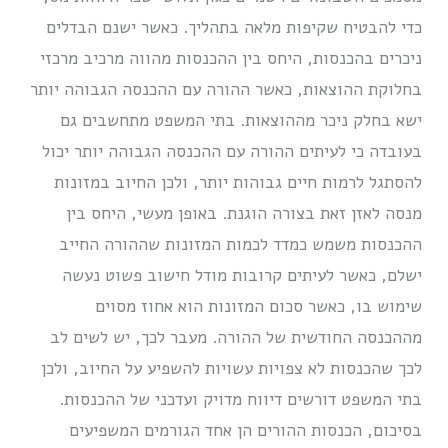
כדי להבטיח שקיפות מלאה בתהליך. כאשר ישנם הבדלים
ניכרים בהכנסות, היחס בין ההכנסות מהווה מרכיב מרכזי
בחלוקת ההוצאות, כאשר ההורה עם ההכנסה הגבוהה יותר
ישא בחלק ניכר מההוצאות. בתי המשפט מתחשבים גם
בעובדה כי לעיתים ההורה עם ההכנסה הגבוהה יותר יכול
להסתגל לרמות חיים גבוהות יותר, ולכן החיוב במזונות
מנסה לאזן זאת בצורה הוגנת. באופן מעשי, היחס בין
ההכנסות משמש כמדד לכמות המזונות שההורה החייב
ישלם, כאשר לעיתים קרובות מודל חישוב פשוט נעשה
שימוש בו, כאשר סכום המזונות הוא אחוז מסוים
מההכנסה החודשית של ההורה. מעבר לכך, יש לשים לב
לכך שהכנסות לא צפויות עשויות להשפיע על החיוב, ולכן
בתי המשפט דורשים דיווח מדויק ועדכני של ההכנסות.
בסיכום, הכנסות ההורים הן אחד הגורמים המשפיעים